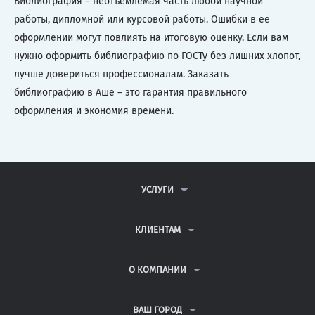
Библиография – неотъемлемая часть любой научной
работы, дипломной или курсовой работы. Ошибки в её
оформлении могут повлиять на итоговую оценку. Если вам
нужно оформить библиографию по ГОСТу без лишних хлопот,
лучше довериться профессионалам. Заказать
библиографию в Аше – это гарантия правильного
оформления и экономия времени.
УСЛУГИ
КОНТРОЛЬНЫЕ РАБОТЫ
ДИПЛОМНЫЕ РАБОТЫ
КЛИЕНТАМ
КУРСОВЫЕ РАБОТЫ
АНТИПЛАГИАТ
РЕФЕРАТЫ
ВОПРОСЫ И ОТВЕТЫ
О КОМПАНИИ
ВСЕ УСЛУГИ
ПУБЛИЧНАЯ ОФЕРТА
О КОМПАНИИ
ПОЛИТИКА КОНФИДЕНЦИАЛЬНОСТИ
КОНТАКТЫ
ВАШ ГОРОД