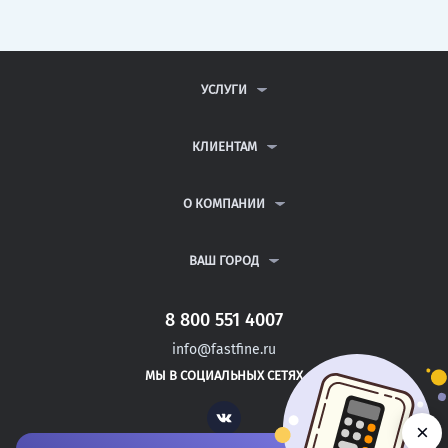
УСЛУГИ
КОНТРОЛЬНЫЕ РАБОТЫ
ДИПЛОМНЫЕ РАБОТЫ
КЛИЕНТАМ
КУРСОВЫЕ РАБОТЫ
АНТИПЛАГИАТ
РЕФЕРАТЫ
ВОПРОСЫ И ОТВЕТЫ
О КОМПАНИИ
ВСЕ УСЛУГИ
ПУБЛИЧНАЯ ОФЕРТА
О КОМПАНИИ
ПОЛИТИКА КОНФИДЕНЦИАЛЬНОСТИ
КОНТАКТЫ
ВАШ ГОРОД
АВТОРАМ
МОСКВА
САНКТ-ПЕТЕРБУРГ
8 800 551 4007
ВЕРХНИЙ УФАЛЕЙ
info@fastfine.ru
ГУКОВО
МЫ В СОЦИАЛЬНЫХ СЕТЯХ
ЗНАМЕНСК
Vk
×