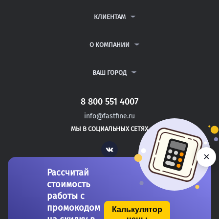
КОНТРОЛЬНЫЕ РАБОТЫ
ДИПЛОМНЫЕ РАБОТЫ
КЛИЕНТАМ
КУРСОВЫЕ РАБОТЫ
АНТИПЛАГИАТ
РЕФЕРАТЫ
ВОПРОСЫ И ОТВЕТЫ
О КОМПАНИИ
ВСЕ УСЛУГИ
ПУБЛИЧНАЯ ОФЕРТА
О КОМПАНИИ
ПОЛИТИКА КОНФИДЕНЦИАЛЬНОСТИ
КОНТАКТЫ
ВАШ ГОРОД
АВТОРАМ
МОСКВА
САНКТ-ПЕТЕРБУРГ
8 800 551 4007
ВЕРХНИЙ УФАЛЕЙ
info@fastfine.ru
ГУКОВО
МЫ В СОЦИАЛЬНЫХ СЕТЯХ
ЗНАМЕНСК
Vk
×
Рассчитай
стоимость
работы с
промокодом
Калькулятор