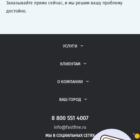
Заказывайте прямо сейчас, и мы решим вашу проблему
достойно.
УСЛУГИ
КОНТРОЛЬНЫЕ РАБОТЫ
ДИПЛОМНЫЕ РАБОТЫ
КЛИЕНТАМ
КУРСОВЫЕ РАБОТЫ
АНТИПЛАГИАТ
РЕФЕРАТЫ
ВОПРОСЫ И ОТВЕТЫ
О КОМПАНИИ
ВСЕ УСЛУГИ
ПУБЛИЧНАЯ ОФЕРТА
О КОМПАНИИ
ПОЛИТИКА КОНФИДЕНЦИАЛЬНОСТИ
КОНТАКТЫ
ВАШ ГОРОД
АВТОРАМ
МОСКВА
САНКТ-ПЕТЕРБУРГ
8 800 551 4007
ВЕРХНИЙ УФАЛЕЙ
info@fastfine.ru
ГУКОВО
МЫ В СОЦИАЛЬНЫХ СЕТЯХ