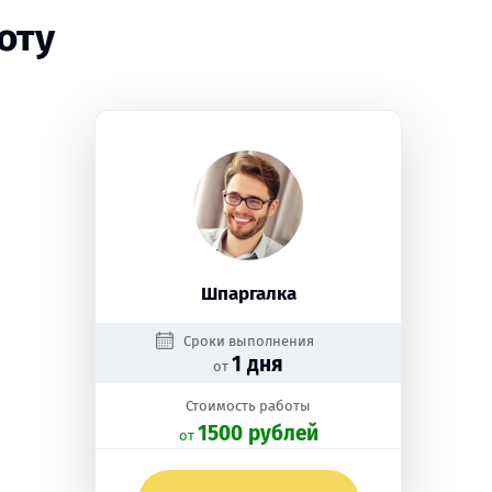
оту
Шпаргалка
Сроки выполнения
1 дня
от
Стоимость работы
1500 рублей
oт